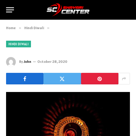
Home
»
Hindi Diwali
»
HINDI DIWALI
By
John
October 28, 2020