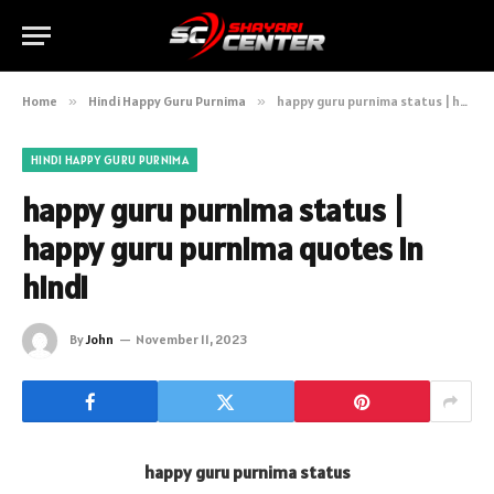
Home
»
Hindi Happy Guru Purnima
»
happy guru purnima status | happy guru purnima quotes in hindi
HINDI HAPPY GURU PURNIMA
happy guru purnima status |
happy guru purnima quotes in
hindi
By
John
November 11, 2023
happy guru purnima status