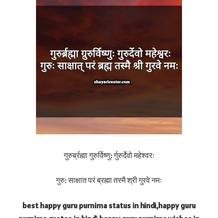
गुरुर्ब्रह्मा गुरुर्विष्णु: र्गुरुर्देवो महेश्वरः
गुरु: साक्षात परं ब्रह्मा तस्मै श्री गुरवे नमः
best happy guru purnima status in hindi,happy guru