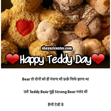
Bear तो दोनों को ही पंसन्द थी फ़र्क़ सिर्फ इतना था
उसे Teddy BeAr मुझे Strong Beer पसंद थी
हैप्पी टेडी डे