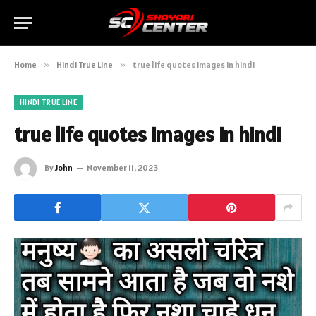
Home
»
Hindi True Line
»
true life quotes images in hindi
HINDI TRUE LINE
true life quotes images in hindi
By
John
November 11, 2023