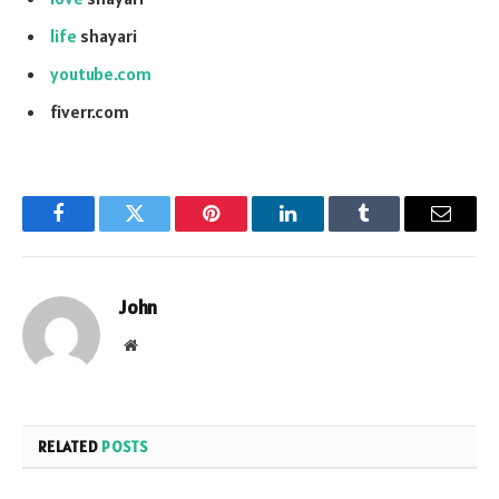
life
shayari
youtube.com
fiverr.com
Facebook
Twitter
Pinterest
LinkedIn
Tumblr
Email
John
Website
RELATED
POSTS