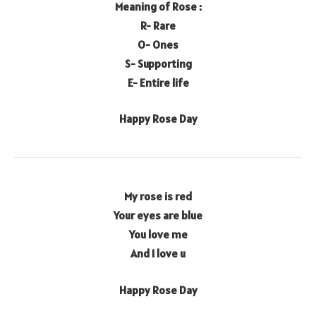
Meaning of Rose :
R- Rare
O- Ones
S- Supporting
E- Entire life
Happy Rose Day
My rose is red
Your eyes are blue
You love me
And I love u
Happy Rose Day