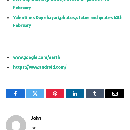
February
Valentines Day shayari,photos,status and quotes 14th
February
www.google.com/earth
https://www.android.com/
Facebook
Twitter
Pinterest
LinkedIn
Tumblr
Email
John
Website