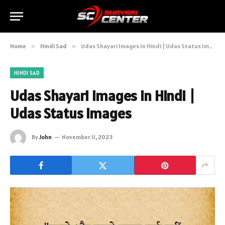
Home
»
Hindi Sad
»
Udas Shayari Images In Hindi | Udas Status Images
HINDI SAD
Udas Shayari Images In Hindi |
Udas Status Images
By
John
November 11, 2023