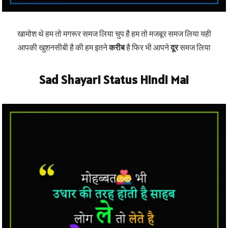
खामोश थे हम तो मगरूर समज लिया चुप है हम तो मजबूर समज लिया यही
आपकी खुशनसीबी है की हम इतने
करीब
है फिर भी आपने
दूर
समज लिया
Sad Shayari Status Hindi Mai