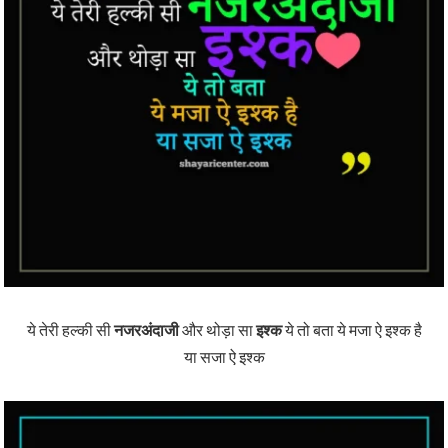
ये तेरी हल्की सी
नजरअंदाजी
और थोड़ा सा
इश्क
ये तो बता ये मजा ऐ इश्क है
या सजा ऐ इश्क