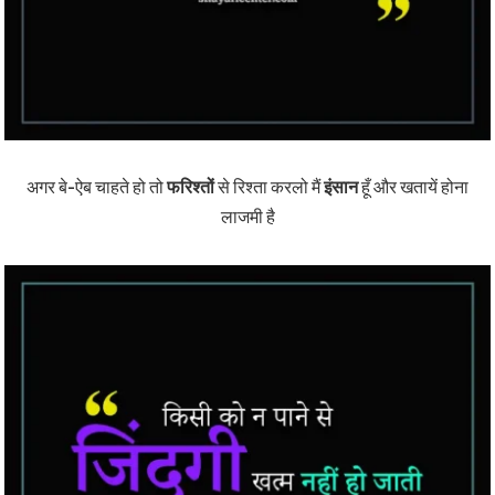
अगर बे-ऐब चाहते हो तो
फरिश्तों
से रिश्ता करलो मैं
इंसान
हूँ और खतायें होना
लाजमी है