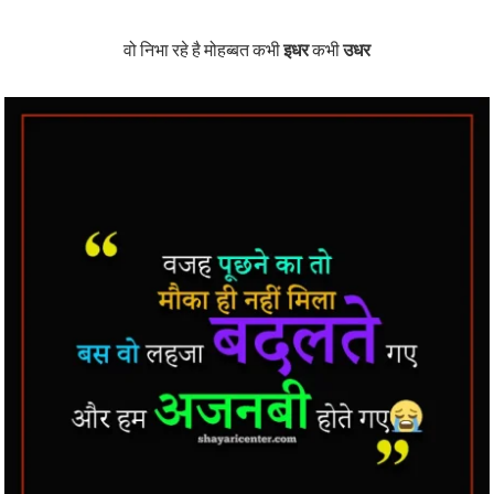
वो निभा रहे है मोहब्बत कभी
इधर
कभी
उधर