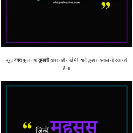
बहुत
वक्त
गुजर गया
तुम्हारी
खबर नहीं कोई मेरी यादें तुम्हारा ख्याल तो रख रही
है ना