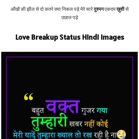
आँखों की झील से दो कतरे क्या निकल पड़े मेरे सारे
दुश्मन
एकदम
ख़ुशी
से
उछाल पड़े
Love Breakup Status Hindi Images