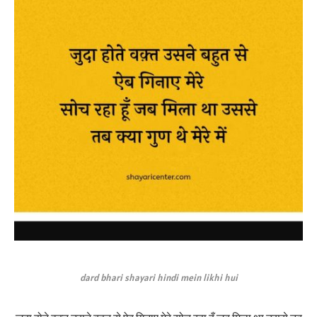
dard bhari shayari hindi mein likhi hui