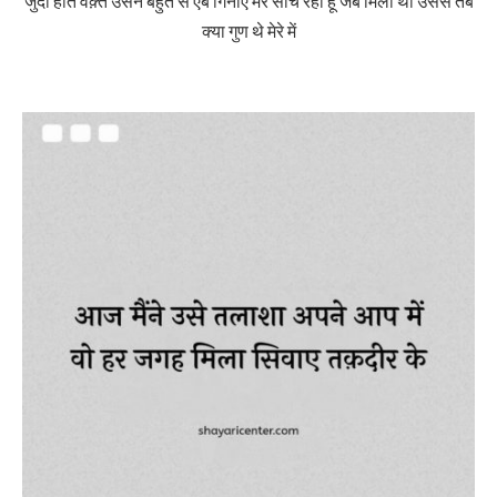
जुदा होते वक़्त उसने बहुत से ऐब गिनाए मेरे सोच रहा हूँ जब मिला था उससे तब
क्या गुण थे मेरे में