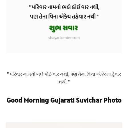
” પરિવાર નામનો ભલે કોઈ વાર નથી, પણ તેના વિના એકેય તહેવાર
નથી “
Good Morning Gujarati Suvichar Photo