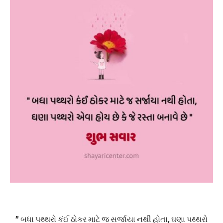
” બધા પથ્થરો કંઈ ઠોકર માટે જ સર્જાયા નથી હોતા, ઘણા પથ્થરો