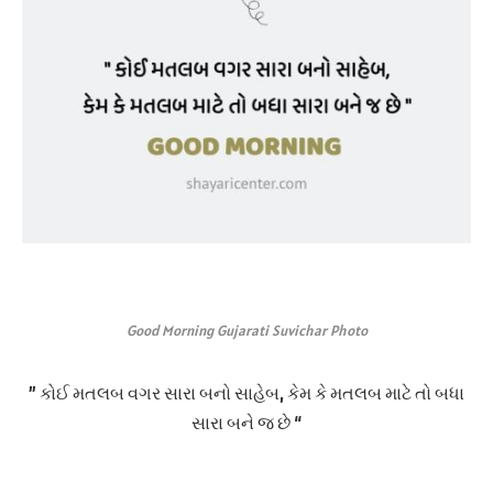
Good Morning Gujarati Suvichar Photo
” કોઈ મતલબ વગર સારા બનો સાહેબ, કેમ કે મતલબ માટે તો બધા
સારા બને જ છે “