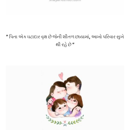
” પિતા એક ઘટાદાર વૃક્ષ છે જેની શીતળ છાયામાં, આખો પરિવાર સુખે
થી રહે છે “