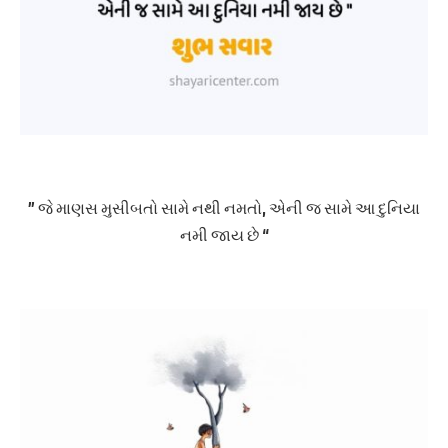
” જે માણસ મુસીબતો સામે નથી નમતો, એની જ સામે આ દુનિયા
નમી જાય છે “