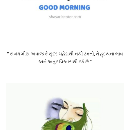
” સંબંધ મીઠા અવાજ કે સુંદર ચહેરાથી નથી ટકતો, તે હૃદયના ભાવ
અને અતુટ વિશ્વાસથી ટકે છે “