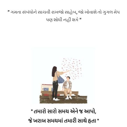
” ગમતા સંબંધોને સાચવી રાખજો સાહેબ, જો ખોવાશે તો ગુગલ મેપ
પણ શોધી નહીં શકે “