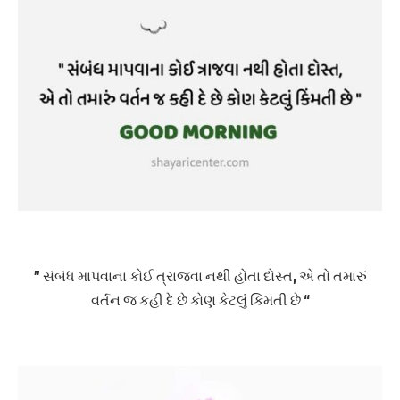
” સંબંધ માપવાના કોઈ ત્રાજવા નથી હોતા દોસ્ત, એ તો તમારું
વર્તન જ કહી દે છે કોણ કેટલું કિંમતી છે “