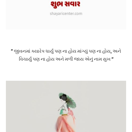
” જીવનમાં ક્યારેક ધાર્યું પણ ના હોય માંગ્યું પણ ના હોય, અને
વિચાર્યું પણ ના હોય અને મળી જાય એનું નામ સુખ “