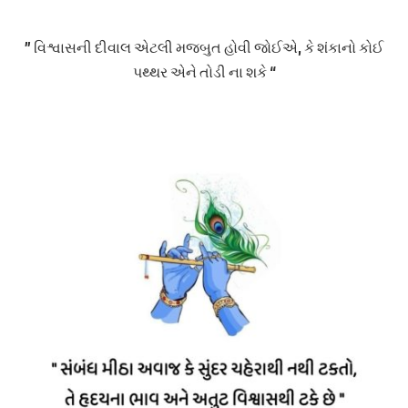
” વિશ્વાસની દીવાલ એટલી મજબુત હોવી જોઈએ, કે શંકાનો કોઈ
પથ્થર એને તોડી ના શકે “