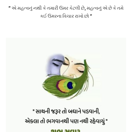
” એ મહત્વનું નથી કે તમારી ઉંમર કેટલી છે, મહત્વનું એ છે કે તમે
કઈ ઉંમરના વિચાર રાખો છો “