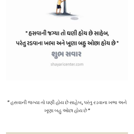
” હસવાની જગ્યા તો ઘણી હોય છે સાહેબ, પરંતુ રડવાના ખભા અને
ખૂણા બહુ ઓછા હોય છે “