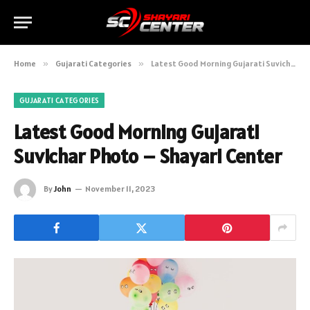
Home
»
Gujarati Categories
»
Latest Good Morning Gujarati Suvichar Photo – Shayari Center
GUJARATI CATEGORIES
Latest Good Morning Gujarati
Suvichar Photo – Shayari Center
By
John
November 11, 2023