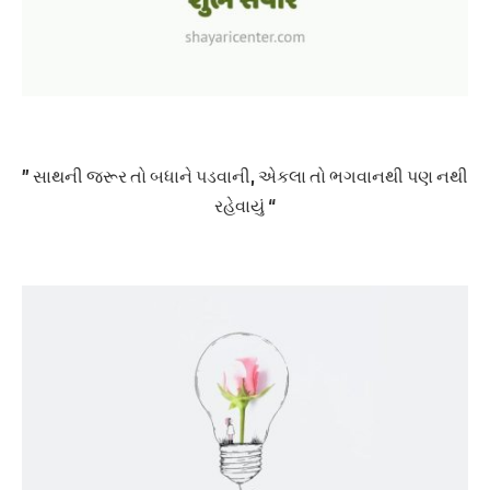
” સાથની જરૂર તો બધાને પડવાની, એકલા તો ભગવાનથી પણ નથી
રહેવાયું “