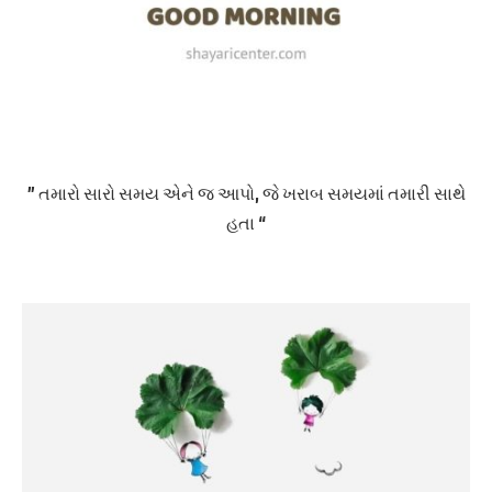
” તમારો સારો સમય એને જ આપો, જે ખરાબ સમયમાં તમારી સાથે
હતા “