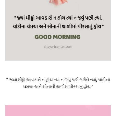
” જ્યાં મીઠ્ઠો આવકારો ન હોય ત્યાં ન જવું પછી ભલેને ત્યાં, ચાંદીના
ચંમચા અને સોનાની થાળીમાં પીરસાતું હોય “