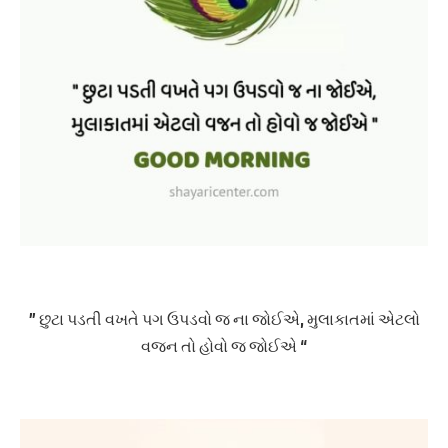
” છુટા પડતી વખતે પગ ઉપડવો જ ના જોઈએ, મુલાકાતમાં એટલો
વજન તો હોવો જ જોઈએ “