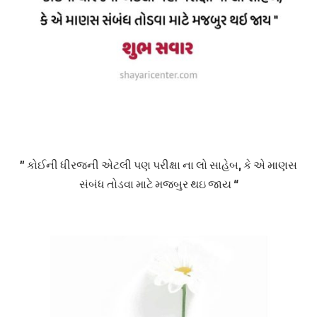
” કોઈની ધીરજની એટલી પણ પરીક્ષા ના લો સાહેબ, કે એ માણસ
સંબંધ તોડવા માટે મજબુર થઇ જાય “