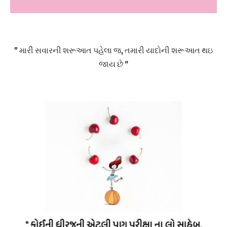
” મારી સવારની શરૂઆત પહેલા જ, તમારી યાદોની શરૂઆત થઇ
જાય છે “