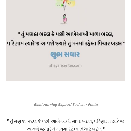
Good Morning Gujarati Suvichar Photo
” તું મણકા બદલ કે પછી આખેઆખી માળા બદલ, પરિણામ ત્યારે જ
આવશે જ્યારે તું મનમાં રહેલા વિચાર બદલ “