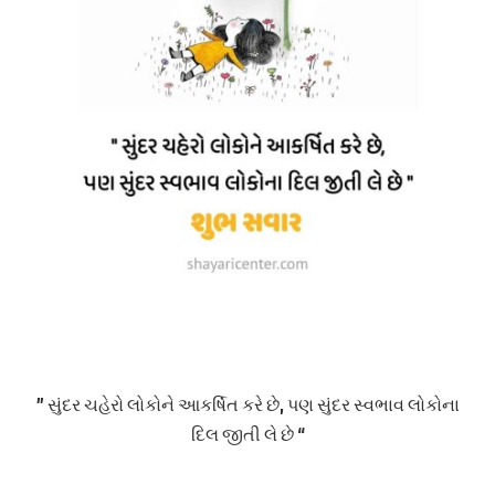
” સુંદર ચહેરો લોકોને આકર્ષિત કરે છે, પણ સુંદર સ્વભાવ લોકોના
દિલ જીતી લે છે “