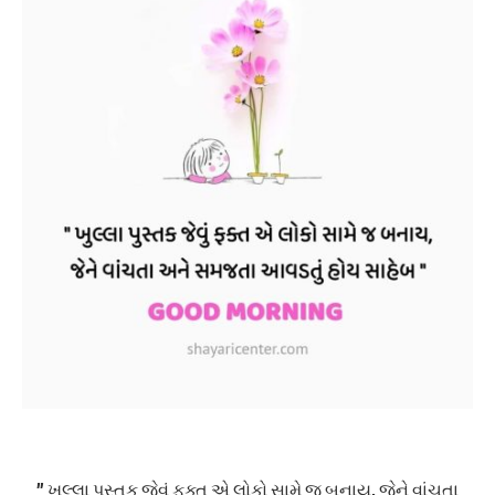
” ખુલ્લા પુસ્તક જેવું ફક્ત એ લોકો સામે જ બનાય, જેને વાંચતા