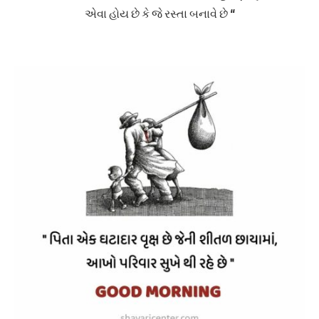
એવા હોય છે કે જે રસ્તા બનાવે છે “