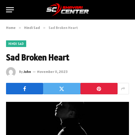
Home
»
Hindi Sad
»
Sad Broken Heart
HINDI SAD
Sad Broken Heart
By
John
November 11, 2023