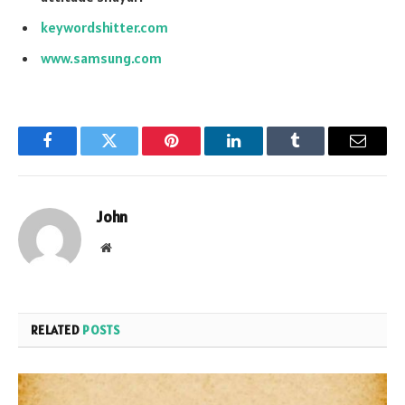
keywordshitter.com
www.samsung.com
Facebook
Twitter
Pinterest
LinkedIn
Tumblr
Email
John
Website
RELATED
POSTS