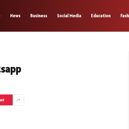
e
News
Business
Social Media
Education
Fash
atsapp
est