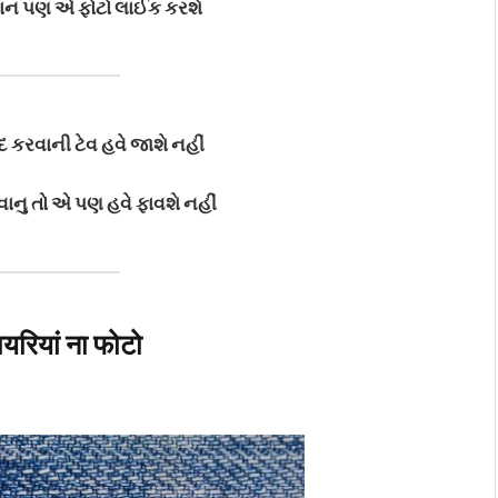
ગવાન પણ એ ફોટો લાઈક કરશે
 કરવાની ટેવ હવે જાશે નહીં
ાનુ તો એ પણ હવે ફાવશે નહીં
यरियां ना फोटो