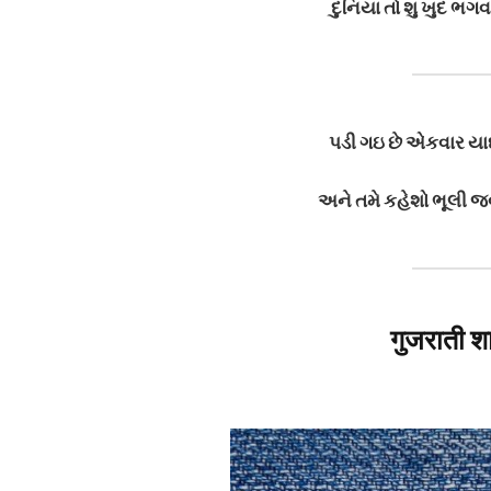
દુનિયા તો શુ ખુદ ભ
પડી ગઇ છે એકવાર યાદ
અને તમે કહેશો ભૂલી જવ
गुजराती शा