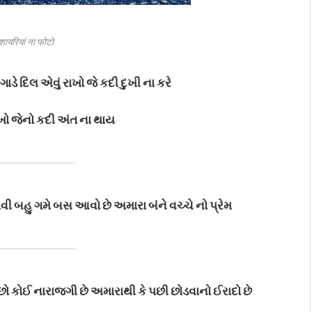
शायरियां ना फोटो
ગાડે દિલ એવું રાખો જે કદી દુખી ના કરે
ખો જેનો કદી અંત ના થાય
જોવી બહુ ગમે
બસ આવો છે અમારા બંને વચ્ચે નો પ્રેમ
છો
કોઈ નારાજગી છે અમારાથી કે પછી છોડવાનો ઈરાદો છે