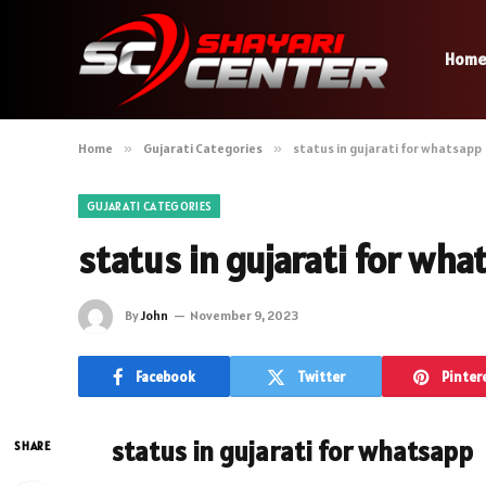
Hom
Home
»
Gujarati Categories
»
status in gujarati for whatsapp
GUJARATI CATEGORIES
status in gujarati for wh
By
John
November 9, 2023
Facebook
Twitter
Pinter
status in gujarati for whatsapp
SHARE