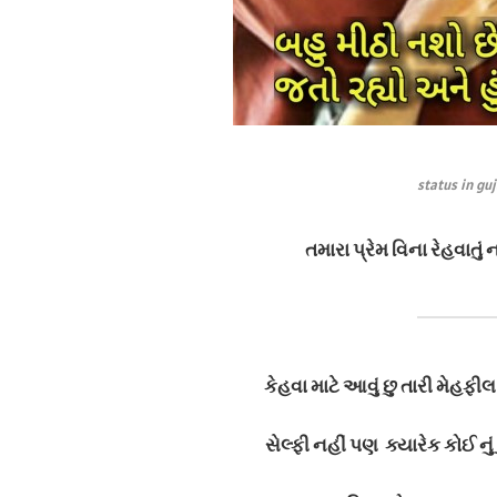
status in gu
તમારા પ્રેમ વિના રેહવાતું
કેહવા માટે આવું છુ તારી મેહફીલ 
સેલ્ફી નહીં પણ ક્યારેક કોઈ નુ