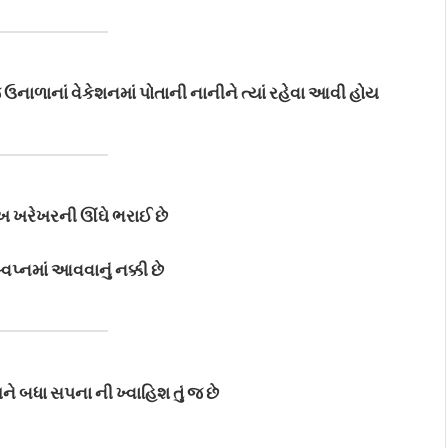
ઉનાળાનાં વેકેશનમાં પોતાની નાનીને ત્યાં રહેવા આવી હોય
 ખરેખરની ઊંઘે ભરાઈ છે
્વપ્નમાં આવવાનું નક્કી છે
ે બધા સપના ની ખ્વાહિશ તું જ છે