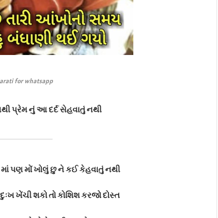
jarati for whatsapp
 નથી
પ્રેમ નું આ દર્દ સેહવાતું નથી
માં પણ મોં ખોલું છુ ને કઈ કેહવાતું નથી
ં દુઃખ ખેંચી શકો તો કોશિશ કરજો દોસ્ત