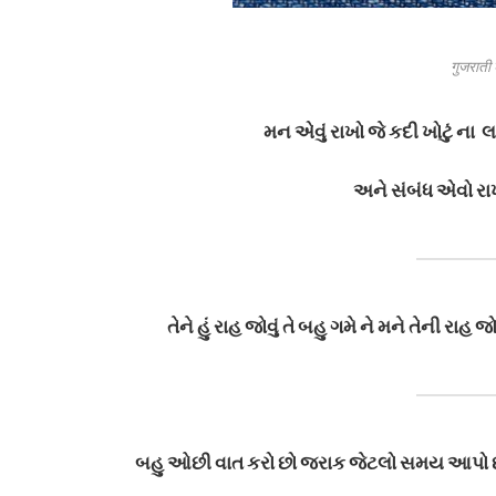
गुजराती 
મન એવું રાખો જે કદી ખોટું ના લ
અને સંબંધ એવો રા
તેને હું રાહ જોવું તે બહુ ગમે ને મને તેની રાહ 
બહુ ઓછી વાત કરો છો જરાક જેટલો સમય આપો 