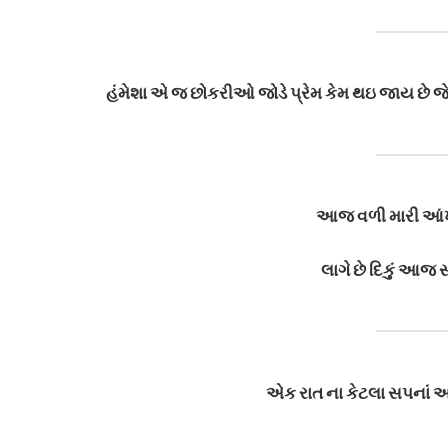
હંમેશા એ જ છોકરીઓ જોડે પ્રેમ કેમ થઇ જાય છે જે 
આજ વળી મારી આંખ
લાગે છે દિકું આજ સ
એક રાત ના કેટલા સપનાં અન